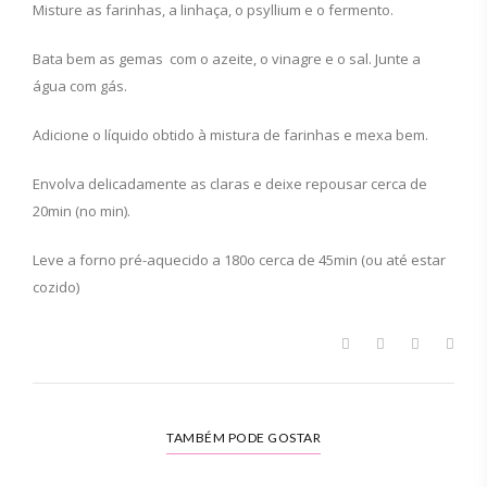
Misture as farinhas, a linhaça, o psyllium e o fermento.
Bata bem as gemas com o azeite, o vinagre e o sal. Junte a
água com gás.
Adicione o líquido obtido à mistura de farinhas e mexa bem.
Envolva delicadamente as claras e deixe repousar cerca de
20min (no min).
Leve a forno pré-aquecido a 180o cerca de 45min (ou até estar
cozido)
TAMBÉM PODE GOSTAR