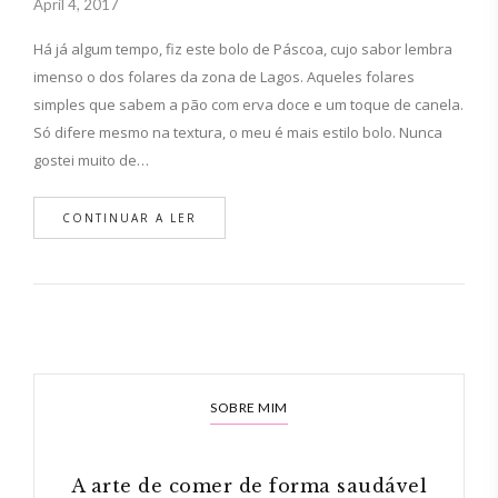
April 4, 2017
Há já algum tempo, fiz este bolo de Páscoa, cujo sabor lembra
imenso o dos folares da zona de Lagos. Aqueles folares
simples que sabem a pão com erva doce e um toque de canela.
Só difere mesmo na textura, o meu é mais estilo bolo. Nunca
gostei muito de…
CONTINUAR A LER
SOBRE MIM
A arte de comer de forma saudável