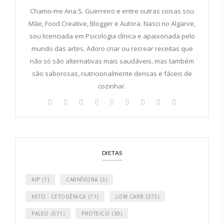
Chamo-me Ana S. Guerreiro e entre outras coisas sou
Mãe, Food Creative, Blogger e Autora. Nasci no Algarve,
sou licenciada em Psicologia clínica e apaixonada pelo
mundo das artes. Adoro criar ou recrear receitas que
não só são alternativas mais saudáveis, mas também
são saborosas, nutricionalmente densas e fáceis de
cozinhar.
DIETAS
AIP
(1)
CARNÍVORA
(3)
KETO - CETOGÉNICA
(71)
LOW CARB
(372)
PALEO
(571)
PROTEICO
(30)