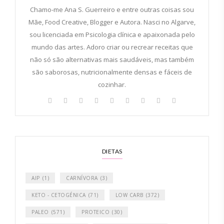
Chamo-me Ana S. Guerreiro e entre outras coisas sou
Mãe, Food Creative, Blogger e Autora. Nasci no Algarve,
sou licenciada em Psicologia clínica e apaixonada pelo
mundo das artes. Adoro criar ou recrear receitas que
não só são alternativas mais saudáveis, mas também
são saborosas, nutricionalmente densas e fáceis de
cozinhar.
DIETAS
AIP
(1)
CARNÍVORA
(3)
KETO - CETOGÉNICA
(71)
LOW CARB
(372)
PALEO
(571)
PROTEICO
(30)