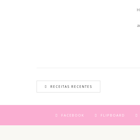
Brownie de C
H
a
RECEITAS RECENTES
FACEBOOK
FLIPBOARD