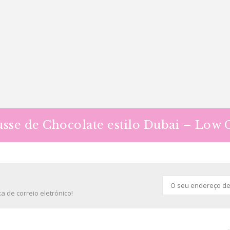
sse de Chocolate estilo Dubai – Low 
 de correio eletrónico!