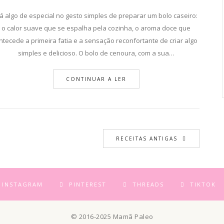
hocolate com Nozes – Low Carb, Ket
á algo de especial no gesto simples de preparar um bolo caseiro:
o calor suave que se espalha pela cozinha, o aroma doce que
ntecede a primeira fatia e a sensação reconfortante de criar algo
simples e delicioso. O bolo de cenoura, com a sua…
CONTINUAR A LER
RECEITAS ANTIGAS
INSTAGRAM
PINTEREST
THREADS
TIKTOK
© 2016-2025 Mamã Paleo