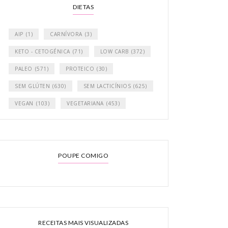
DIETAS
AIP
(1)
CARNÍVORA
(3)
KETO - CETOGÉNICA
(71)
LOW CARB
(372)
PALEO
(571)
PROTEICO
(30)
SEM GLÚTEN
(630)
SEM LACTICÍNIOS
(625)
VEGAN
(103)
VEGETARIANA
(453)
POUPE COMIGO
 Lacticínios
RECEITAS MAIS VISUALIZADAS