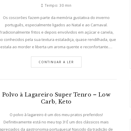
Tempo:
30 min
Os coscorões fazem parte da memória gustativa do inverno
português, especialmente ligados ao Natal e ao Carnaval.
Tradicionalmente fritos e depois envolvidos em açúcar e canela,
o conhecidos pela sua textura estaladiça, quase rendilhada, que
estala ao morder e liberta um aroma quente e reconfortante.…
CONTINUAR A LER
Polvo à Lagareiro Super Tenro – Low
 – Vegan, Low Carb, Sem Glúten, Sem
Carb, Keto
O polvo à lagareiro é um dos meu pratos preferidos!
Definitivamente está no meu top 3! É um dos clássicos mais
apreciados da gastronomia portuguesa! Nascido da tradição de