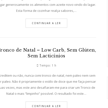
gar generosamente os alimentos com azeite novo vindo do lagar.
Esta forma de cozinhar realça sabores,…
CONTINUAR A LER
ronco de Natal – Low Carb, Sem Glúten,
Sem Lacticínios
Tempo:
1 h
creditem ou não, nunca comi tronco de natal, nem paleo nem sem
r paleo. Não é propriamente o estilo de doce que me faça pensar
uas vezes, mas este ano desafiaram-me para criar um Tronco de
Natal o mais “limpinho” possível. O resultado foi este…
erdes – Low Carb, Sem Glúten, Sem La
CONTINUAR A LER