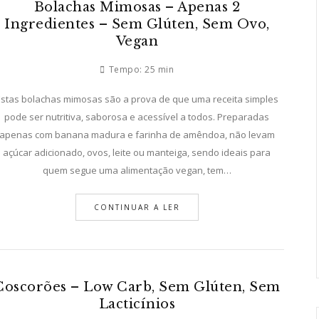
Bolachas Mimosas – Apenas 2
Ingredientes – Sem Glúten, Sem Ovo,
Vegan
Tempo:
25 min
Estas bolachas mimosas são a prova de que uma receita simples
pode ser nutritiva, saborosa e acessível a todos. Preparadas
apenas com banana madura e farinha de amêndoa, não levam
açúcar adicionado, ovos, leite ou manteiga, sendo ideais para
quem segue uma alimentação vegan, tem…
a em 5 minutos – Low Carb, Sem Glúten
CONTINUAR A LER
Coscorões – Low Carb, Sem Glúten, Sem
Lacticínios