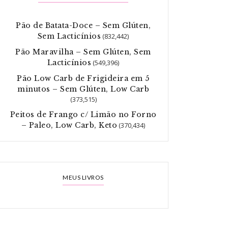
Pão de Batata-Doce – Sem Glúten,
Sem Lacticínios
(832,442)
Pão Maravilha – Sem Glúten, Sem
Lacticínios
(549,396)
Pão Low Carb de Frigideira em 5
minutos – Sem Glúten, Low Carb
(373,515)
Peitos de Frango c/ Limão no Forno
– Paleo, Low Carb, Keto
(370,434)
MEUS LIVROS
cticínios