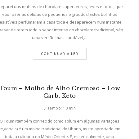
reparei uns muffins de chocolate super tenros, leves e fofos, que
vão fazer as delícias de pequenos e graúdos! Estes bolinhos
resistíveis perfumaram a casa toda e desaparecem num instante!.
pesar de terem todo o sabor intenso do chocolate tradicional, são
uma versão mais saudável,…
CONTINUAR A LER
Toum – Molho de Alho Cremoso – Low
Carb, Keto
Tempo:
10 min
O Toum (também conhecido como Tolum em algumas variações
regionais) é um molho tradicional do Líbano, muito apreciado em
toda a culinária do Médio Oriente. É, essencialmente, uma